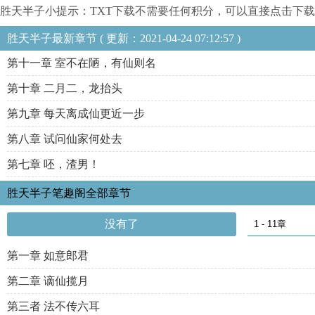
胜天半子小提示：TXT下载不需要任何积分，可以直接点击下载
胜天半子最新章节 ( 更新：2021-04-24 07:12:57 )
第十一章 室不在陋，有仙则名
第十章 二月二，龙抬头
第九章 每天离成仙更近一步
第八章 试问仙家何处去
第七章 呸，渣男！
胜天半子笔趣阁全部章节
没有了
第一章 如意郎君
第二章 谪仙揽月
第三者 法不传六耳