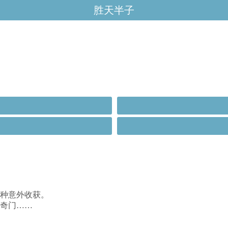
胜天半子
种意外收获。
奇门……