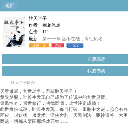
返回
胜天半子
作者：画龙添足
点击：111
最新：
第十一章 室不在陋，有仙则名
仙侠小说
连载
5万
立即阅读
我的书架
胜天半子简介：
天意做局，九世劫争，吾辈胜天半子！
黄粱梦醒，叶长生发现自己成为了传说中的九世灵童。
骨骼惊奇，累世修行，功德圆满，此世注定成仙！
此世身份成谜，叶长生发现，每当打破一重胎中之谜，总会有各
画皮、封妖榜、屠龙术、活佛舍利、天遁剑法、驱神遣将、六甲
而这一切都从梨园那场戏开始……