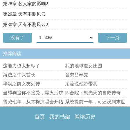
第28章 各人家的影响2
第29章 天有不测风云
第30章 天有不测风云2
没有了
下一页
推荐阅读
这能力也太超标了
我的地球魔女庄园
海贼之牛头酋长
舍弟吕奉先
华娱之前女友列传
顶流说他带带我
当舔狗追你不接受，爆火后求
四合院：刘光天的自救传奇
倒贴
雪藏七年，从青梅演唱会开始
系统提前一年，可还没到末世
翻红
啊！
首页
我的书架
阅读历史