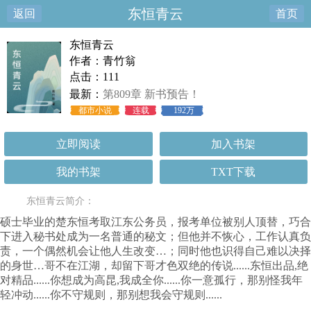
东恒青云
返回
首页
东恒青云
作者：青竹翁
点击：111
最新：
第809章 新书预告！
都市小说
连载
192万
立即阅读
加入书架
我的书架
TXT下载
东恒青云简介：
硕士毕业的楚东恒考取江东公务员，报考单位被别人顶替，巧合
下进入秘书处成为一名普通的秘文；但他并不恢心，工作认真负
责，一个偶然机会让他人生改变…；同时他也识得自己难以决择
的身世…哥不在江湖，却留下哥才色双绝的传说......东恒出品,绝
对精品......你想成为高昆,我成全你......你一意孤行，那别怪我年
轻冲动......你不守规则，那别想我会守规则......