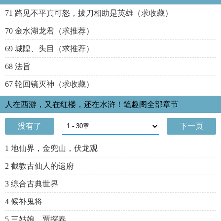
22 18:17:48 )
71 路见不平真可怒，拔刀相助是英雄（求收藏）
70 金水湖龙君（求推荐）
69 城隍、头目（求推荐）
68 法旨
67 轮回镜灭神（求收藏）
人在西游，又在红楼，还在水浒！笔趣阁全部章节
没有了
下一页
1 地仙界，金兜山，伏龙观
2 截教古仙人的遗府
3 综合古典世界
4 候补鬼将
5 三姑娘，贾探春