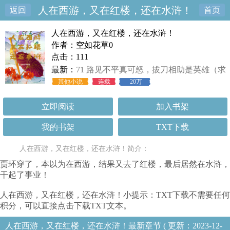
人在西游，又在红楼，还在水浒！
返回
首页
人在西游，又在红楼，还在水浒！
作者：空如花草0
点击：111
最新：
71 路见不平真可怒，拔刀相助是英雄（求
收藏）
其他小说
连载
20万
立即阅读
加入书架
我的书架
TXT下载
人在西游，又在红楼，还在水浒！简介：
贾环穿了，本以为在西游，结果又去了红楼，最后居然在水浒，
干起了事业！
人在西游，又在红楼，还在水浒！小提示：TXT下载不需要任何
积分，可以直接点击下载TXT文本。
人在西游，又在红楼，还在水浒！最新章节 ( 更新：2023-12-