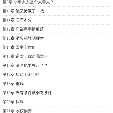
第9章 小季大人是个大善人？
第10章 她又赌赢了一把！
第11章 安守本分
第12章 庆福庵事情败落
第13章 消失的静明师太
第14章 回平宁侯府
第15章 逆女，你给我跪下！
第16章 清名也要整污了？
第17章 猪对手宋明娇
第18章 讹钱
第19章 没有条件就创造条件
第20章 探病
第21章 收获物资