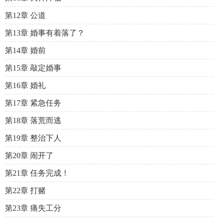
第12章 公道
第13章 婚事有着落了？
第14章 婚前
第15章 敲定婚事
第16章 婚礼
第17章 紧急任务
第18章 落荒而逃
第19章 整治下人
第20章 闹开了
第21章 任务完成！
第22章 打赌
第23章 痛失工分