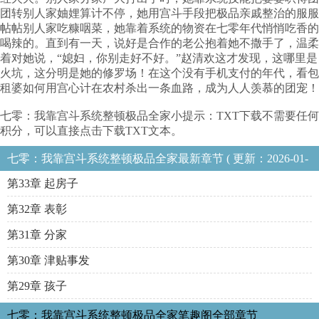
团转别人家妯娌算计不停，她用宫斗手段把极品亲戚整治的服服
帖帖别人家吃糠咽菜，她靠着系统的物资在七零年代悄悄吃香的
喝辣的。直到有一天，说好是合作的老公抱着她不撒手了，温柔
着对她说，“媳妇，你别走好不好。”赵清欢这才发现，这哪里是
火坑，这分明是她的修罗场！在这个没有手机支付的年代，看包
租婆如何用宫心计在农村杀出一条血路，成为人人羡慕的团宠！
七零：我靠宫斗系统整顿极品全家小提示：TXT下载不需要任何
积分，可以直接点击下载TXT文本。
七零：我靠宫斗系统整顿极品全家最新章节 ( 更新：2026-01-
21 09:48:54 )
第33章 起房子
第32章 表彰
第31章 分家
第30章 津贴事发
第29章 孩子
七零：我靠宫斗系统整顿极品全家笔趣阁全部章节