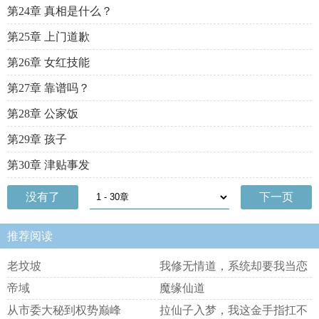
第24章 真相是什么？
第25章 上门道歉
第26章 女红技能
第27章 靠谱吗？
第28章 公家饭
第29章 孩子
第30章 津贴事发
没有了
下一页
推荐阅读
老坟坡
我修无情道，系统却要我当恋
爱脑
帝域
魔缘仙道
从市委大秘到权势巅峰
拉仙子入梦，我这金手指扛不