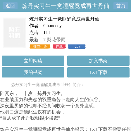
炼丹实习生一觉睡醒竟成再世丹仙
返回
首页
炼丹实习生一觉睡醒竟成再世丹仙
作者：Chancccy
点击：111
最新：
7 梨花带雨
都市小说
连载
2万
立即阅读
加入书架
我的书架
TXT下载
炼丹实习生一觉睡醒竟成再世丹仙简介：
陆瓦东，二十岁，炼丹实习生。
在业绩压力和失恋的双重痛苦下走向人生的低谷。
深夜里买醉的他却不经意间收获一个意外发现。
他明白这是他此生仅有的机会，
“自从成了此丹我就很少挨饿”
炼丹实习生一觉睡醒竟成再世丹仙小提示：TXT下载不需要任何