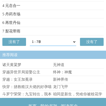
4 元念合一
5 丹药市场
6 再世丹仙
7 梨花带雨
没有了
没有了
推荐阅读
诸天黄粱梦
无神道
穿越异世开局迎娶公主
终神：神魔
穿越：女王加冕录
新神界传
快穿：拯救糙汉大佬的好孕喵
龙门飞甲
斗罗宁荣荣：九宝转出，我本
咱同是新生，凭啥你被校花学
琉璃
姐追