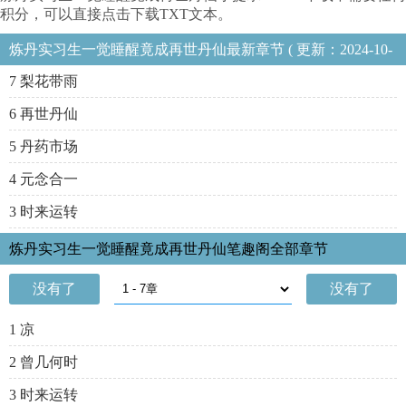
积分，可以直接点击下载TXT文本。
炼丹实习生一觉睡醒竟成再世丹仙最新章节 ( 更新：2024-10-
09 05:00:13 )
7 梨花带雨
6 再世丹仙
5 丹药市场
4 元念合一
3 时来运转
炼丹实习生一觉睡醒竟成再世丹仙笔趣阁全部章节
没有了
没有了
1 凉
2 曾几何时
3 时来运转